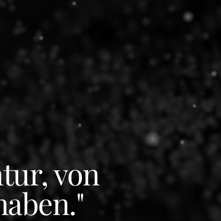
ntur, von
haben."