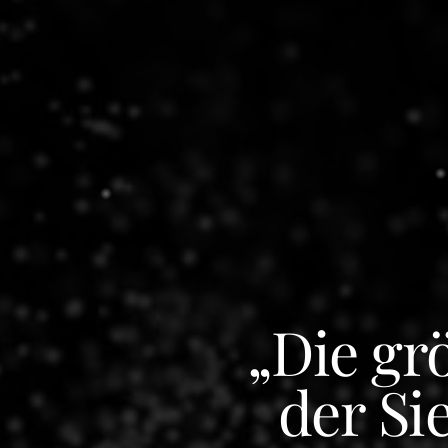
„Die grö
der Si